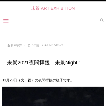
未景 ART EXHIBITION
ホーム
未景とは
和幸宇野
5年前
2144 VIEWS
未景2022 御寺・ART・かたらい
未景2021
未景2021夜間拝観 未景Night！
過去の展覧会
未景2021 プレスリリース
未景2021・出展作家紹介
11月23日（火・祝）の夜間拝観の様子です。
協力・後援・ 協賛
お問い合せ
未景イベントのご予約について2022