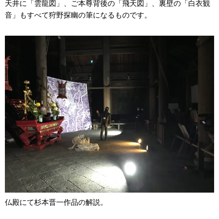
天井に「雲龍図」、ご本尊背後の「飛天図」、裏壁の「白衣観
音」もすべて狩野探幽の筆になるものです。
仏殿にて杉本晋一作品の解説。