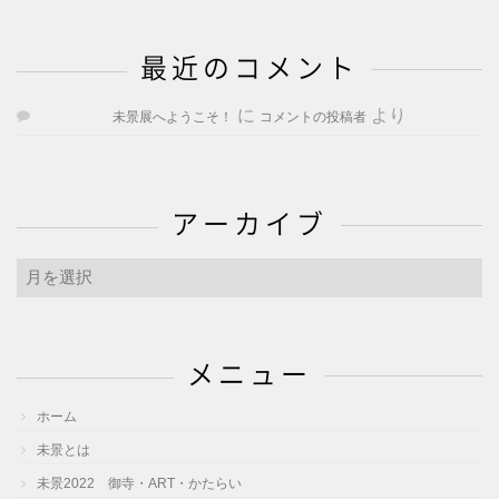
最近のコメント
に
より
未景展へようこそ！
コメントの投稿者
アーカイブ
ア
ー
カ
イ
メニュー
ブ
ホーム
未景とは
未景2022 御寺・ART・かたらい