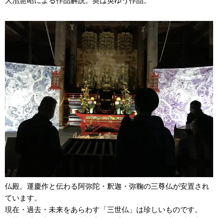
大沼憲昭による作品解説。奥は英ゆう作品。
仏殿。運慶作と伝わる阿弥陀・釈迦・弥鞠の三尊仏が安置され
ています。
現在・過去・未来をあらわす「三世仏」は珍しいものです。