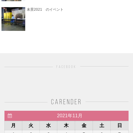
未景2021 のイベント
facebook
carender
2021年11月
月
火
水
木
金
土
日