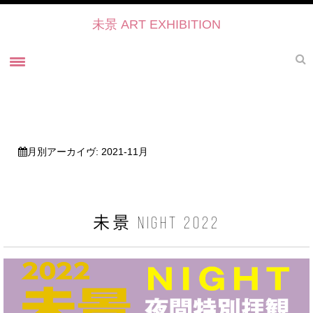
未景 ART EXHIBITION
ホーム
未景とは
未景2022 御寺・ART・かたらい
月別アーカイヴ:
2021-11月
未景2021
過去の展覧会
未景2021 プレスリリース
未景 NIGHT 2022
未景2021・出展作家紹介
協力・後援・ 協賛
お問い合せ
未景イベントのご予約について2022