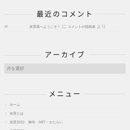
最近のコメント
に
より
未景展へようこそ！
コメントの投稿者
アーカイブ
ア
ー
カ
イ
メニュー
ブ
ホーム
未景とは
未景2022 御寺・ART・かたらい