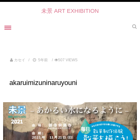
未景 ART EXHIBITION
ホーム
未景とは
カセイ
5年前
507 VIEWS
未景2022 御寺・ART・かたらい
未景2021
akaruimizuninaruyouni
過去の展覧会
未景2021 プレスリリース
未景2021・出展作家紹介
協力・後援・ 協賛
お問い合せ
未景イベントのご予約について2022