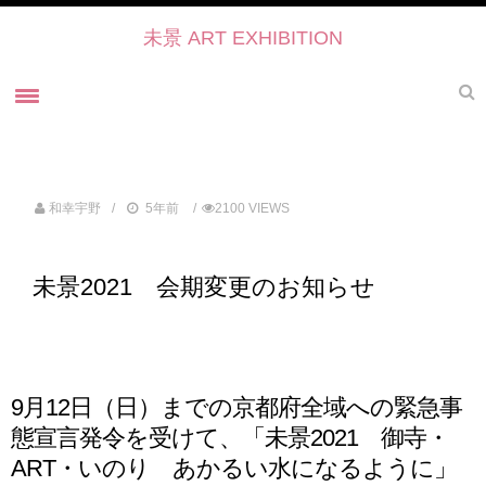
未景 ART EXHIBITION
ホーム
未景とは
和幸宇野
5年前
2100 VIEWS
未景2022 御寺・ART・かたらい
未景2021
未景2021 会期変更のお知らせ
過去の展覧会
未景2021 プレスリリース
未景2021・出展作家紹介
協力・後援・ 協賛
9月12日（日）までの京都府全域への緊急事
お問い合せ
態宣言発令を受けて、「未景2021 御寺・
ART・いのり あかるい水になるように」
未景イベントのご予約について2022