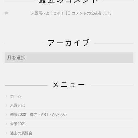
最近のコメント
に
より
未景展へようこそ！
コメントの投稿者
アーカイブ
ア
ー
カ
イ
メニュー
ブ
ホーム
未景とは
未景2022 御寺・ART・かたらい
未景2021
過去の展覧会