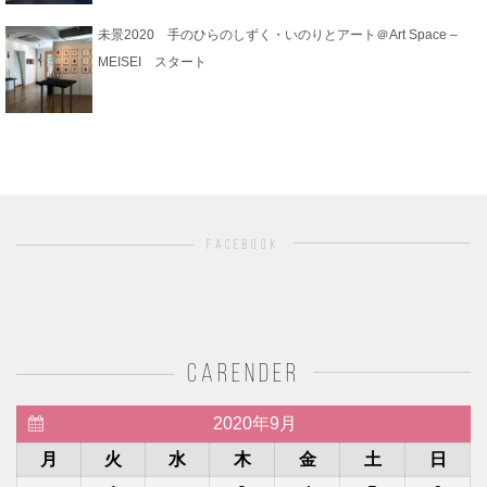
未景2020 手のひらのしずく・いのりとアート＠Art Space –
MEISEI スタート
facebook
carender
2020年9月
月
火
水
木
金
土
日