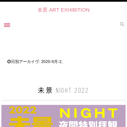
未景 ART EXHIBITION
ホーム
未景とは
未景2022 御寺・ART・かたらい
日別アーカイヴ:
2020-9月-2,
未景2021
過去の展覧会
未景2021 プレスリリース
未景 NIGHT 2022
未景2021・出展作家紹介
協力・後援・ 協賛
お問い合せ
未景イベントのご予約について2022