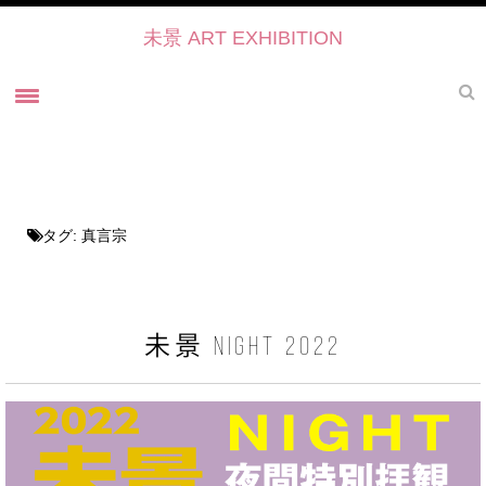
未景 ART EXHIBITION
ホーム
未景とは
未景2022 御寺・ART・かたらい
タグ:
真言宗
未景2021
過去の展覧会
未景2021 プレスリリース
未景 NIGHT 2022
未景2021・出展作家紹介
協力・後援・ 協賛
お問い合せ
未景イベントのご予約について2022