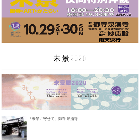
未景2020
「未景に寄せて」御寺 泉涌寺