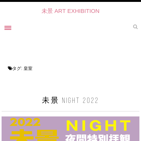
未景 ART EXHIBITION
ホーム
未景とは
未景2022 御寺・ART・かたらい
タグ:
皇室
未景2021
過去の展覧会
未景2021 プレスリリース
未景 NIGHT 2022
未景2021・出展作家紹介
協力・後援・ 協賛
お問い合せ
未景イベントのご予約について2022