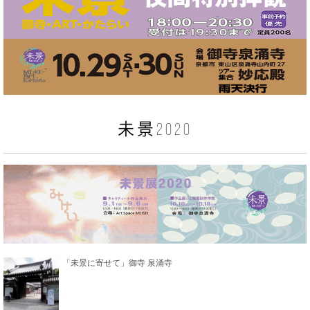
未景2020
「未景に寄せて」御寺 泉涌寺