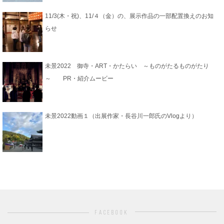
11/3(木・祝)、11/４（金）の、展示作品の一部配置換えのお知
らせ
未景2022 御寺・ART・かたらい ～ものがたるものがたり
～ PR・紹介ムービー
未景2022動画１（出展作家・長谷川一郎氏のVlogより）
facebook