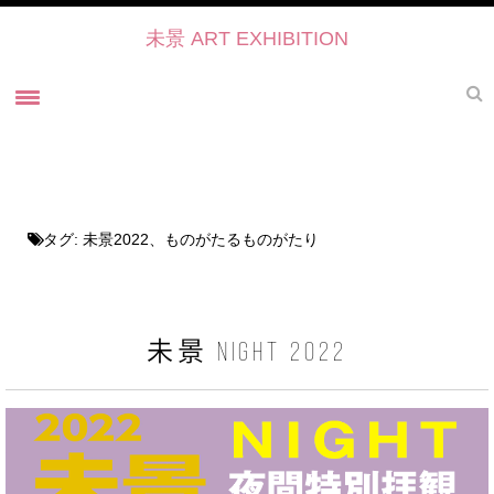
未景 ART EXHIBITION
ホーム
未景とは
未景2022 御寺・ART・かたらい
タグ:
未景2022、ものがたるものがたり
未景2021
過去の展覧会
未景2021 プレスリリース
未景 NIGHT 2022
未景2021・出展作家紹介
協力・後援・ 協賛
お問い合せ
未景イベントのご予約について2022