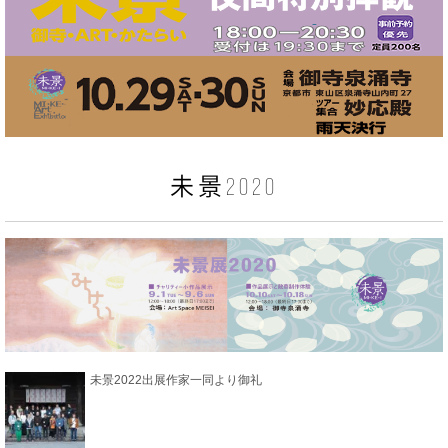
未景2020
未景2022出展作家一同より御礼