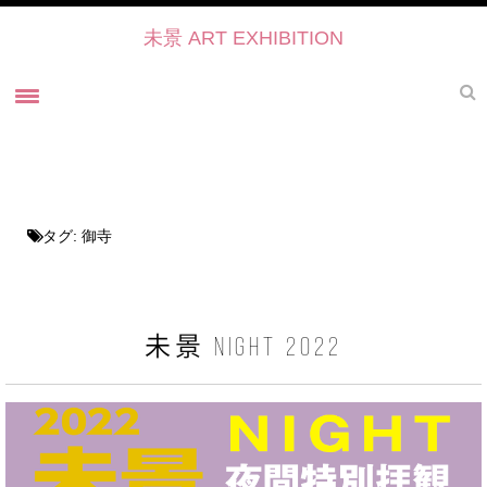
未景 ART EXHIBITION
ホーム
未景とは
未景2022 御寺・ART・かたらい
タグ:
御寺
未景2021
過去の展覧会
未景2021 プレスリリース
未景 NIGHT 2022
未景2021・出展作家紹介
協力・後援・ 協賛
お問い合せ
未景イベントのご予約について2022