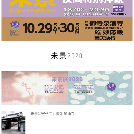
未景2020
「未景に寄せて」御寺 泉涌寺