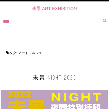
未景 ART EXHIBITION
ホーム
未景とは
未景2022 御寺・ART・かたらい
タグ:
アートマルシェ、
未景2021
過去の展覧会
未景2021 プレスリリース
未景 NIGHT 2022
未景2021・出展作家紹介
協力・後援・ 協賛
お問い合せ
未景イベントのご予約について2022