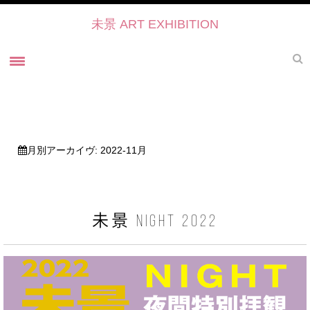
未景 ART EXHIBITION
ホーム
未景とは
未景2022 御寺・ART・かたらい
月別アーカイヴ:
2022-11月
未景2021
過去の展覧会
未景2021 プレスリリース
未景 NIGHT 2022
未景2021・出展作家紹介
協力・後援・ 協賛
お問い合せ
未景イベントのご予約について2022