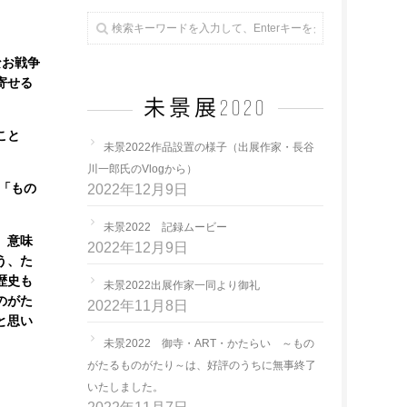
なお戦争
寄せる
未景展2020
こと
未景2022作品設置の様子（出展作家・長谷
川一郎氏のVlogから）
「もの
2022年12月9日
未景2022 記録ムービー
、意味
2022年12月9日
う、た
歴史も
未景2022出展作家一同より御礼
のがた
2022年11月8日
と思い
未景2022 御寺・ART・かたらい ～もの
がたるものがたり～は、好評のうちに無事終了
いたしました。