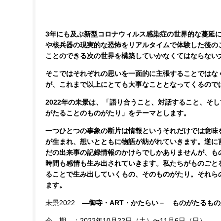
3
年にも及ぶ新型コロナウィルス感染症の世界的な蔓延
や核兵器の現実的な恐怖をリアルタイムで体験した後の
ことのできる次の世界を構築していかなくてはならない
そこではそれぞれの思いを一面的に主張することではな
が、これまで以上にとても大事なこととなってくるので
2022
年の未景は、「語り合うこと、対話すること、そし
がたることのものがたり」をテーマとします。
一つひとつの事象の断片は情報というそれだけでは意味
が生まれ、想いとともに物語が紡がれていきます。逆に
だの出来事の記録情報のかけらでしかありませんが、も
時間も感情も生み出されていきます。私たちがものごと
ることで生み出していくもの、そのものがたり。それら
ます。
未景2022
―御寺・ART・かたらい－ ものがたるも
会 期 ：2022年10月22日（土）〜11月6日（日）