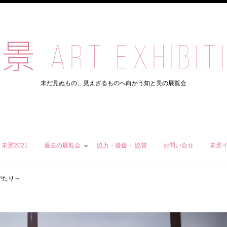
 ART EXHIBIT
未だ見ぬもの、見えざるものへ向かう知と美の展覧会
未景2021
過去の展覧会
協力・後援・ 協賛
お問い合せ
未景イ
がたり～