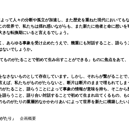
によって人々の分断や孤立が加速し、また歴史を重ねた現代においても
この世界で、私たちは揺れ惑いながらも、また新たに他者と命に想いを
大きな転換期にいると言えるでしょう。
く、あらゆる事象を受け止めたうえで、幾重にも対話すること、語らう
はないでしょうか。
てものがたることで初めて生み出すことができる」ものに焦点をあて、
をなさないものとして存在しています。しかし、それらが繋がることで
言えば、私たちがものがたらないと、断片は断片のままで埋もれてしま
のがたること、語らうことによって事象の情報が意味を持ち、そこから
を語らうこと、語り合い対話することで初めて生まれ出てくるもの、も
のものがたりの重層的なかかわりあいによって世界を新たに構築したい
のがたり」
企画概要