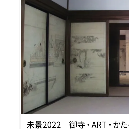
未景2022 御
寺
・
AR
T
・
か
た