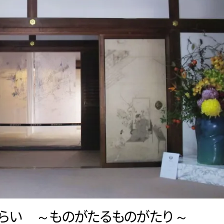
ら
い
～
も
の
が
た
る
も
の
が
た
り
～