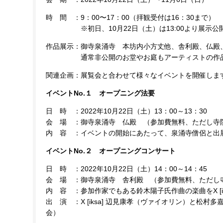
時 間 ：9：00〜17：00（拝観受付は16：30まで）
※初日、10月22日（土）は13:00より展示公
作品展示：御寺泉涌寺 本坊内小方丈他、舎利殿、仏殿
通常非公開のお堂やお庭もアーティストの作品と
関連企画：展覧会と合わせて様々なイベントを開催しま
イベントNo.１ オープニング法要
日 時 ：2022年10月22日（土）13：00～13：30
会 場 ：御寺泉涌寺 仏殿 （参加費無料、ただし寺院
内 容 ：イベントの開始にあたって、泉涌寺僧侶と出
イベントNo.２ オープニングコンサート
日 時 ：2022年10月22日（土）14：00～14：45
会 場 ：御寺泉涌寺 舎利殿 （参加費無料、ただし寺
内 容 ：参加作家でもある鈴木陽子氏作曲の楽曲をX [
出 演 ：X [iksa] 辺見康孝（ヴァイオリン）と松
会）