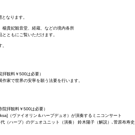
開となります。
、楊貴妃観音堂、経蔵、などの境内各所
ともにご覧いただけます。
す。
拝観料￥500は必要）
展作家で世界の安寧を願う法要を行います。
院拝観料￥500は必要）
iksa]（ヴァイオリン＆ハープデュオ）が演奏するミニコンサート
村多嘉代（ハープ）のデュオユニット（演奏） 鈴木陽子（解説）､菅原布寿