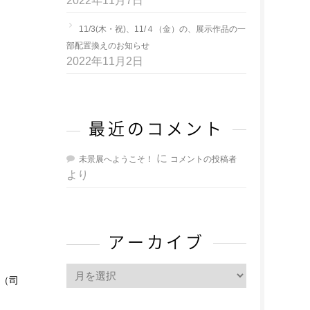
2022年11月7日
11/3(木・祝)、11/４（金）の、展示作品の一
部配置換えのお知らせ
2022年11月2日
最近のコメント
に
未景展へようこそ！
コメントの投稿者
より
アーカイブ
ア
史（司
ー
カ